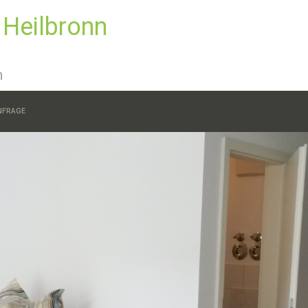
 Heilbronn
n
NFRAGE